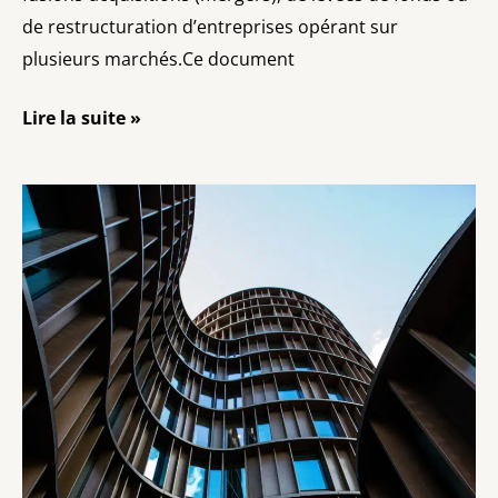
de restructuration d’entreprises opérant sur
plusieurs marchés.Ce document
Lire la suite »
Résidence
fiscale
des
sociétés
entre
la
France
et
le
Royaume-