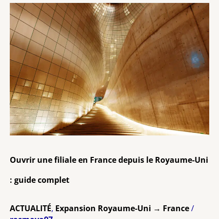
Ouvrir
une
filiale
en
France
depuis
le
Royaume-
Uni
:
guide
Ouvrir une filiale en France depuis le Royaume-Uni
complet
: guide complet
ACTUALITÉ
,
Expansion Royaume-Uni → France
/