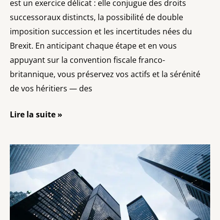
est un exercice délicat : elle conjugue des droits
successoraux distincts, la possibilité de double
imposition succession et les incertitudes nées du
Brexit. En anticipant chaque étape et en vous
appuyant sur la convention fiscale franco-
britannique, vous préservez vos actifs et la sérénité
de vos héritiers — des
Lire la suite »
Investir
dans
l’immobilier
en
France