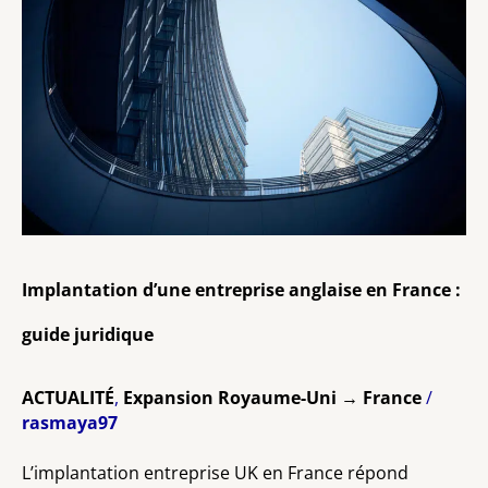
entreprise
anglaise
en
France
:
guide
juridique
Implantation d’une entreprise anglaise en France :
guide juridique
ACTUALITÉ
,
Expansion Royaume-Uni → France
/
rasmaya97
L’implantation entreprise UK en France répond