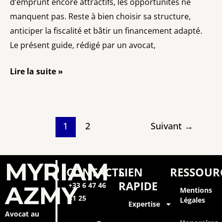
d’emprunt encore attractifs, les opportunités ne
manquent pas. Reste à bien choisir sa structure,
anticiper la fiscalité et bâtir un financement adapté.
Le présent guide, rédigé par un avocat,
Lire la suite »
1
2
Suivant
→
MYRIAM
CONTACTS
LIEN
RESSOUR
RAPIDE
+33 6 47 46
AZMY
Mentions
81 25
Légales
Expertise
Avocat au