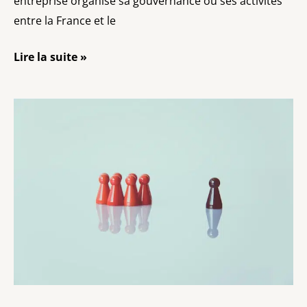
entreprise organise sa gouvernance ou ses activités
entre la France et le
Lire la suite »
Dirigeant
britannique
:
responsabilité
en
société
française